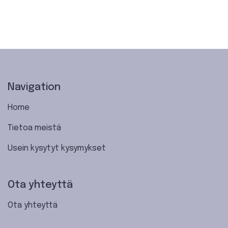
Navigation
Home
Tietoa meistä
Usein kysytyt kysymykset
Ota yhteyttä
Ota yhteyttä