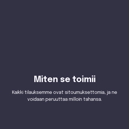
Tutustu mallistoome
Miten se toimii
Kaikki tilauksemme ovat sitoumuksettomia, ja ne
voidaan peruuttaa milloin tahansa.