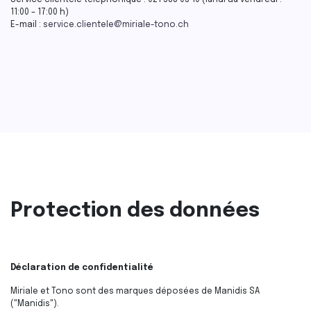
Service clientèle téléphonique : 021 588 05 10 (lundi au vendredi :
11:00 – 17:00 h)
E-mail :
service.clientele@miriale-tono.ch
Protection des données
Déclaration de confidentialité
Miriale et Tono sont des marques déposées de Manidis SA
("Manidis").