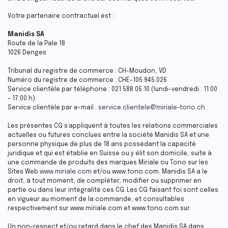
Votre partenaire contractuel est :
Manidis SA
Route de la Pale 18
1026 Denges
Tribunal du registre de commerce : CH-Moudon, VD
Numéro du registre de commerce : CHE-105.945.026
Service clientèle par téléphone : 021 588 05 10 (lundi-vendredi : 11:00
– 17:00 h)
Service clientèle par e-mail :
service.clientele@miriale-tono.ch
Les présentes CG s’appliquent à toutes les relations commerciales
actuelles ou futures conclues entre la société Manidis SA et une
personne physique de plus de 18 ans possédant la capacité
juridique et qui est établie en Suisse ou y élit son domicile, suite à
une commande de produits des marques Miriale ou Tono sur les
Sites Web
www.miriale.com
et/ou www.tono.com. Manidis SA a le
droit, à tout moment, de compléter, modifier ou supprimer en
partie ou dans leur intégralité ces CG. Les CG faisant foi sont celles
en vigueur au moment de la commande, et consultables
respectivement sur www.miriale.com et www.tono.com.sur.
Un non-respect et/ou retard dans le chef des Manidis SA dans