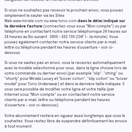
obligation de recevoir un nombre minimum d’envois.
Si vous ne souhaitez pas recevoir le prochain envoi, vous pouvez
simplement le sauter via les Sites
Web
www.miriale.com
ou
www.tono.com
dans le délai indiqué sur
la dernière facture
(connectez-vous sous "Mon compte") ou par
téléphone en contactant notre service téléphonique 24 heures sur
24 heures au No suivant : 0900 – 552 700 (CHF 1.- la minute). Vous
pouvez également contacter notre service clients par e-mail,
lettre ou téléphone pendant les heures d’ouverture – voir ci-
dessous.
Si vous ne sautez pas un envoi, vous le recevrez automatiquement
avec le modèle sélectionné pour vous, dans la ligne choisie lors de
votre commande ou dernier envoi (par exemple "slip", "string" ou
"shorty" pour Miriale Luxury et "boxer coton", "slip coton" ou "boxer
modal" pour Tono Underwear) et dans la dernière taille indiquée. Il
vous sera possible de modifier votre ligne et votre taille (par
Internet sous "Mon compte" ou en contactant notre service
clients par e-mail, lettre ou téléphone pendant les heures
d’ouverture – voir ci-dessous).
Votre abonnement restera en vigueur aussi longtemps que vous le
souhaitez. Vous restez libre de suspendre définitivement les envois
à tout moment.