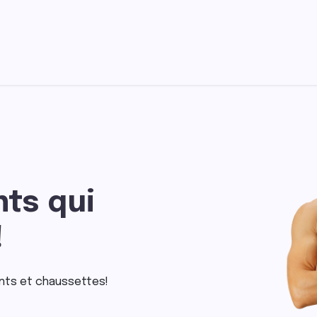
ccueil
Nos collections
À propos
ts qui
!
nts et chaussettes!