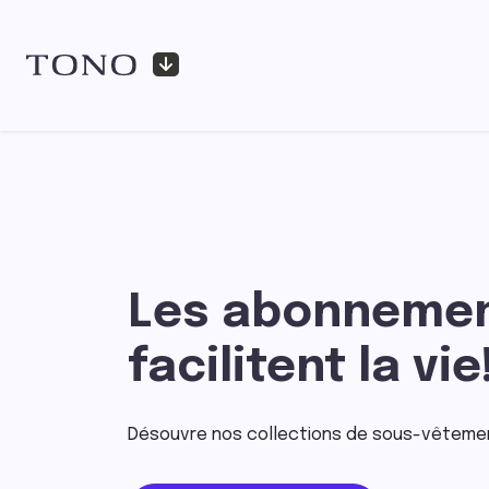
Se rendre au contenu
A
Les abonnemen
facilitent la vie
Désouvre nos collections de sous-vêteme