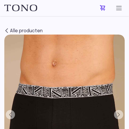
Overslaan naar inhoud
Alle producten