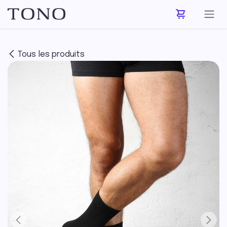
Se rendre au contenu
Tous les produits